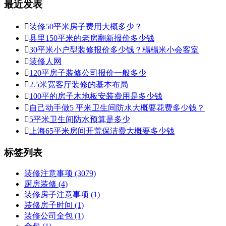
最近发表

装修50平米房子费用大概多少？

县里150平米的老房翻新报价多少钱

30平米小户型装修报价多少钱？榻榻米小会客室

装修人网

120平房子装修公司报价一般多少

2.5米宽客厅装修的基本布局

100平的房子木地板安装费用是多少钱

自己动手做5 平米卫生间防水大概要花费多少钱？

5平米卫生间防水预算是多少

上海65平米房间开荒保洁费大概要多少钱
标签列表
装修注意事项
(3079)
厨房装修
(4)
装修房子注意事项
(1)
装修房子时间
(1)
装修公司全包
(1)