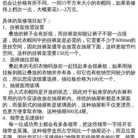
也会让价格有所不同。一间15平方米大小的衣帽间，如果装修
得上档次一点，大概要花1—2万元。
具体的装修项目如下：
1、挂裤架按需设置
叠放的裤子会有折痕，而挂裤架却能让裤子不留一点痕
迹，因此衣帽间中的挂裤架是必需的，它需要不少于600mm的
悬挂空间，因此挂裤架通常会放置在抽屉下面，这样更能节约
空间。这样的挂裤架需要150元一个。
2、选择抽拉层板
叠起来的毛织衣物码放在一起找起来会很麻烦，如果用抽
拉板则能让叠放的衣物井井有条，但它也有收纳空间较少的缺
点，所以您应该慎重选择。抽拉板价格为100元一个。
3、抽屉面用玻璃
步入式衣帽间是开放的状态，因此对于贴身穿的内衣裤和
常用的浴巾应该收放在抽屉柜内。传统的抽屉柜都是木屉面
的，而最新式的抽屉柜是玻璃面的，这种抽屉柜不仅更漂亮，
也更方便拿取衣物。这种抽屉800元4屉。
4、领带盒见缝插针
每一位成功男士都会有多条领带，把这些领带一字排开非
领带盒莫属。这种领带盒所占空间比一个抽屉还小，而且位置
不限，因此您可以“见缝插针”地随意安排领带盒的位置。领带