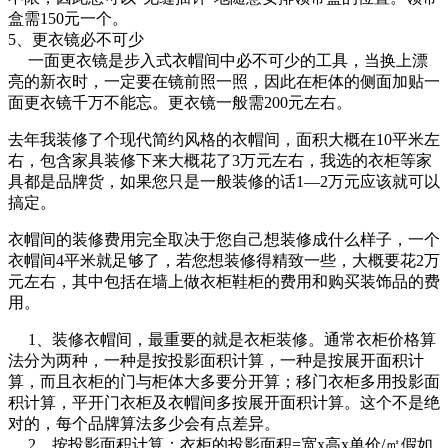
盒需150元一个。
5、更衣镜必不可少
一面更衣镜是步入式衣帽间中必不可少的工具，当换上漂
亮的新衣时，一定要在镜前照一照，因此在柜体的侧面加贴一
面更衣镜千万不能忘。更衣镜一般需200元左右。
去年我装修了个现代简约风格的衣帽间，面积大概在10平米左
右，包含家具装修下来大概花了3万元左右，我选的衣柜等家
具都是品牌货，如果您只是一般装修的话1—2万元应该就可以
搞定。
衣帽间的装修费用完全取决于您自己想装修成什么样子，一个
衣帽间4平米就足够了，若您想装修得精致一些，大概要花2万
元左右，其中包括在墙上做衣柜鞋柜的费用和购买装饰品的费
用。
1、装修衣帽间，最重要的就是衣柜装修。通常衣柜价格算
法分为两种，一种是按投影面积计算，一种是按展开面积计
算，而且衣柜的门与柜体大多要分开算；移门衣柜多用投影面
积计算，平开门衣柜及衣帽间多按展开面积计算。这个不是绝
对的，每个品牌算法多少会有点差异。
2、按投影面积计算：衣柜的投影面积=宽x高x单价/㎡假如