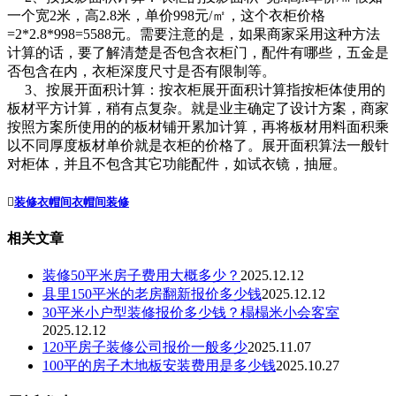
一个宽2米，高2.8米，单价998元/㎡，这个衣柜价格
=2*2.8*998=5588元。需要注意的是，如果商家采用这种方法
计算的话，要了解清楚是否包含衣柜门，配件有哪些，五金是
否包含在内，衣柜深度尺寸是否有限制等。
3、按展开面积计算：按衣柜展开面积计算指按柜体使用的
板材平方计算，稍有点复杂。就是业主确定了设计方案，商家
按照方案所使用的的板材铺开累加计算，再将板材用料面积乘
以不同厚度板材单价就是衣柜的价格了。展开面积算法一般针
对柜体，并且不包含其它功能配件，如试衣镜，抽屉。

装修衣帽间
衣帽间装修
相关文章
装修50平米房子费用大概多少？
2025.12.12
县里150平米的老房翻新报价多少钱
2025.12.12
30平米小户型装修报价多少钱？榻榻米小会客室
2025.12.12
120平房子装修公司报价一般多少
2025.11.07
100平的房子木地板安装费用是多少钱
2025.10.27