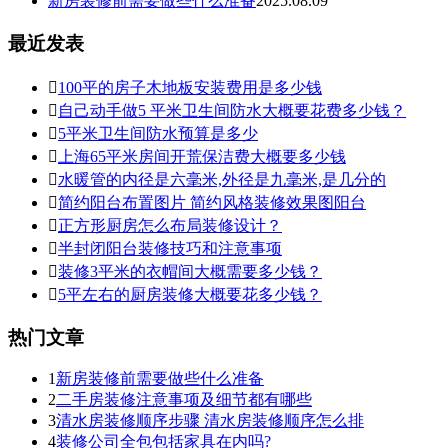
新房装修前需要做些什么准备
2025.08.09
最近发表

100平的房子木地板安装费用是多少钱

自己动手做5 平米卫生间防水大概要花费多少钱？

5平米卫生间防水预算是多少

上海65平米房间开荒保洁费大概要多少钱

水暖管的内径是六毫米,外径是九毫米,是几分的

简约阳台布置图片 简约风格装修效果图阳台

正方形厨房怎么布局装修设计？

半封闭阳台装修技巧和注意事项

装修3平米的衣帽间大概需要多少钱？

5平左右的厨房装修大概要花多少钱？
热门文章
1
新房装修前需要做些什么准备
2
二手房装修注意事项及细节都有哪些
3
清水房装修顺序步骤 清水房装修顺序怎么排
4
装修公司全包包括家具在内吗?